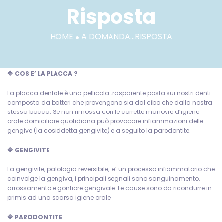
Risposta
·
HOME
A DOMANDA…RISPOSTA
A
🔷 COS E’ LA PLACCA ?
domanda...Risposta
La placca dentale è una pellicola trasparente posta sui nostri denti
composta da batteri
che provengono sia dal cibo che dalla nostra
stessa bocca. Se non rimossa con le corrette manovre d’igiene
orale domiciliare quotidiana può provocare infiammazioni delle
gengive (la cosiddetta gengivite) e a seguito la parodontite.
🔷 GENGIVITE
La gengivite, patologia reversibile, e’ un processo infiammatorio che
coinvolge la gengiva, i principali segnali sono sanguinamento,
arrossamento e gonfiore gengivale. Le cause sono da ricondurre in
primis ad una scarsa igiene orale
🔷 PARODONTITE