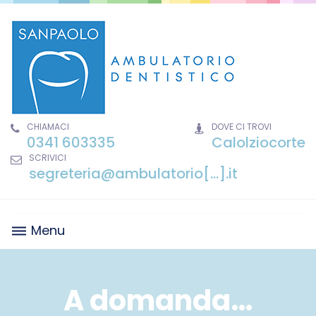
Skip
to
content
CHIAMACI
DOVE CI TROVI
0341 603335
Calolziocorte
SCRIVICI
segreteria@ambulatorio[...].it
Menu
A domanda…