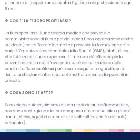
all’anno e di eseguire una seduta d’igiene orale professionale ogni
6 mesi
🔷 COS E’ LA FLUOROPROFILASSI?
La fluoroprofilassi è una terapia medica che prevede la
somministrazione di fluoro per via topica ( con applicazione diretta
sul dente ) per rafforzare lo smalto e prevenire la formazione delle
carie. L’Organizzazione Mondiale della Sanità (OMS), infatti, ritiene
che l’utilizzo del fluoro rappresenti il metodo più efficace per la
prevenzione della carie favorendo la remineralizzazione dello
smalto. La fluoroprofilassi può essere eseguita a ogni età, però
risulta particolarmente importante nel trattamento dei pazienti in
crescita.
🔷 COSA SONO LE AFTE?
Sono piccole ulcere, sintomo di una reazione autoinfiammatoria,
non sono contagiose e la loro comporsa e’ riconducibile a piccoli
traumi, stress, squilibri ormonali e talvolte alterazioni intestinali (
celiachia ).