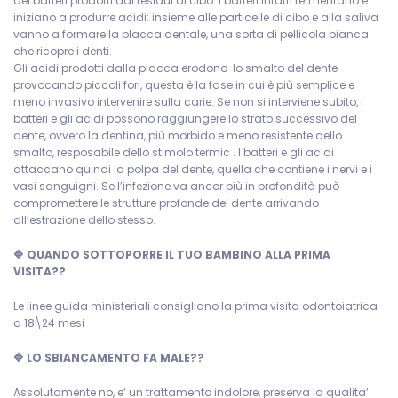
dei batteri prodotti dai residui di cibo. I batteri infatti fermentano e
iniziano a produrre acidi: insieme alle particelle di cibo e alla saliva
vanno a formare la placca dentale, una sorta di pellicola bianca
che ricopre i denti.
Gli acidi prodotti dalla placca erodono lo smalto del dente
provocando piccoli fori, questa è la fase in cui è più semplice e
meno invasivo intervenire sulla carie. Se non si interviene subito, i
batteri e gli acidi possono raggiungere lo strato successivo del
dente, ovvero la dentina, più morbido e meno resistente dello
smalto, resposabile dello stimolo termic . I batteri e gli acidi
attaccano quindi la polpa del dente, quella che contiene i nervi e i
vasi sanguigni. Se l’infezione va ancor più in profondità può
compromettere le strutture profonde del dente arrivando
all’estrazione dello stesso.
🔷 QUANDO SOTTOPORRE IL TUO BAMBINO ALLA PRIMA
VISITA??
Le linee guida ministeriali consigliano la prima visita odontoiatrica
a 18\24 mesi
🔷 LO SBIANCAMENTO FA MALE??
Assolutamente no, e’ un trattamento indolore, preserva la qualita’