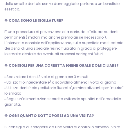
dello smalto dentale senza danneggiarlo, portando un beneficio
esestico.
🔷 COSA SONO LE SIGILLATURE?
E’ una procedura di prevenzione alla carie, da effettuare su denti
permanenti ( molari, ma anche premolari se necessario ).
L’intervento consiste nell’applicazione, sulla superficie masticatoria
dei denti, di una speciale resina fluorata in grado di proteggere
lo smalto dentale da eventuali processi cariogeni futuri.
🔷 CONSIGLI PER UNA CORRETTA IGIENE ORALE DOMICILIARE?
▪️ Spazzolare i denti 3 volte al giorno per 3 minuti
▪️ Utilizza filo interdentale e\o scovolino almeno 1 volta al giorno
▪️ Utilizza dentifricio\collutorio fluorato\remineralizzante per “nutrire”
lo smalto
▪️ Segui un’alimentazione corretta evitando spuntini nell’arco della
giornata.
🔷 OGNI QUANTO SOTTOPORSI AD UNA VISITA?
Si consiglia di sottoporsi ad una visita di controllo almeno 1 volta