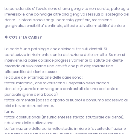
La parodontite e’ l’evoluzione di una gengivite non curata, patologia
irreversibile, che coinvolge oltre alla gengiva i tessuti di sostegno del
dente. I sintomi sono sanguinamento, gonfiore, recessione
gengivale, sensibilita’ dentinale, alitosi e talvolta mobilita’ dentale.
🔷 COS E’ LA CARIE?
La carie è una patologia che colpisce i tessuti dentali. Si
caratterizza inizialmente con la distruzione dello smalto. Se non si
interviene, la carie colpisce progressivamente la salute del dente,
creando al suo interno una cavità che può degenerare fino
alla perdita del dente stesso.
le cause delle formazione delle carie sono :
fattori microbici, che favoriscono il deposito della placca
dentale (quando non vengano contrastati da una costante e
puntuale igiene della bocca);
fattori alimentari (basso apporto di fluoro) e consumo eccessivo di
cibi e bevande zuccherate;
fumo.
fattori costituzionali (insufficiente resistenza strutturale del dente);
riduzione della salivazione.
La formazione della carie nello stadio iniziale è favorite dall’azione